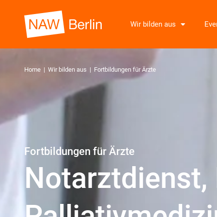
Wir bilden aus
Eve
Home
|
Wir bilden aus
|
Fortbildungen für Ärzte
Fortbildungen für Ärzte
Notarztdienst, 
Palliativmedizi