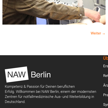
Weiter
→
Üb
Ers
Re
Är
Kompetenz & Passion für Deinen beruflichen
Erfolg. Willkommen bei NAW Berlin, einem der modernsten
Pr
Zentren für notfallmedizinische Aus- und Weiterbildung in
Deutschland.
Sy