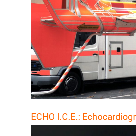
ECHO I.C.E.: Echocardiog